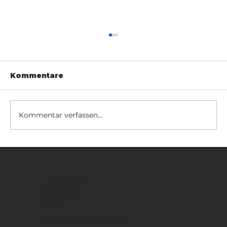
Kommentare
Kommentar verfassen...
Fancy Fence vom US-
Verteidigungsministerium
zertifiziert
FANCY FENCE Global
JP Novation Sp. z o.o.
ul. Turystyczna 44G
20-207 Lublin
POLAND
Treten Sie unserer Gemeinschaft bei: