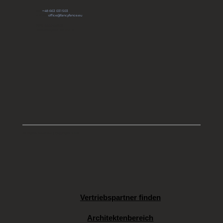
tel:
+48 663 031 503
e-mail:
office@fancyfence.eu
KRS: 0000491803
Aktienkapital: 66 700 zł
All rights reserved | Copyright 2025
Vertriebspartner finden
Architektenbereich