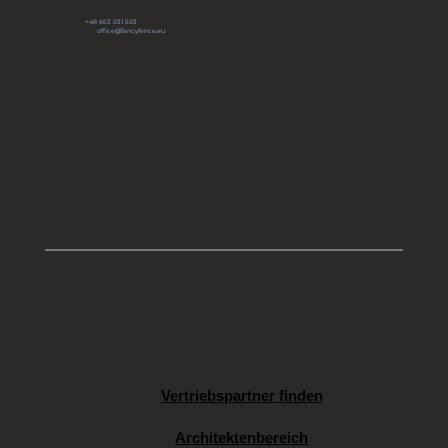
tel:
+48 663 031 503
e-mail:
office@fancyfence.eu
KRS: 0000491803
Aktienkapital: 66 700 zł
All rights reserved | Copyright 2025
Vertriebspartner finden
Architektenbereich