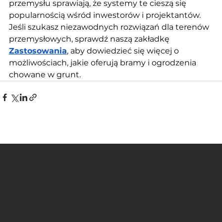
przemysłu sprawiają, że systemy te cieszą się 
popularnością wśród inwestorów i projektantów. 
Jeśli szukasz niezawodnych rozwiązań dla terenów 
przemysłowych, sprawdź naszą zakładkę 
Zastosowania
, aby dowiedzieć się więcej o 
możliwościach, jakie oferują bramy i ogrodzenia 
chowane w grunt.
FANCY FENCE Global
JP Novation Sp. z o.o.
ul. Turystyczna 44G
20-207 Lublin
POLAND
Treten Sie unserer Gemeinschaft bei: