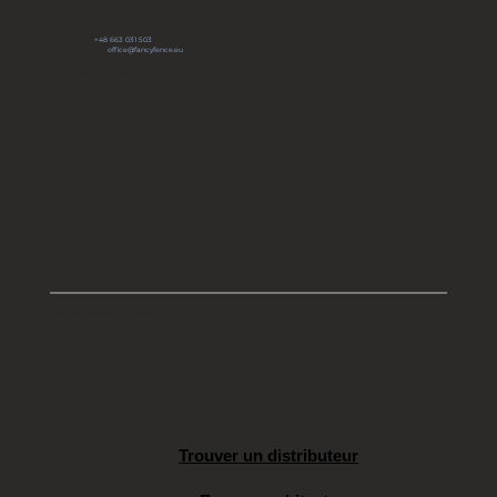
Rejoignez notre communauté:
tel:
+48 663 031 503
e-mail:
office@fancyfence.eu
KRS: 0000491803
Capital social: 66 700 zł
All rights reserved | Copyright 2025
Trouver un distributeur