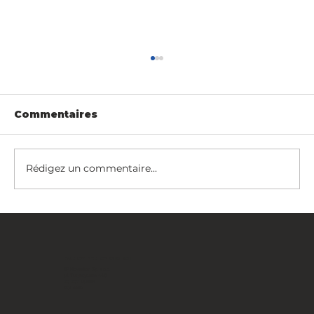
Commentaires
Rédigez un commentaire...
Fancy Fence certifié par le
Département de la Défense des
États-Unis
FANCY FENCE Global
JP Novation Sp. z o.o.
ul. Turystyczna 44G
20-207 Lublin
POLAND