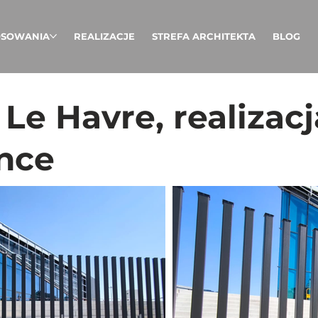
OSOWANIA
REALIZACJE
STREFA ARCHITEKTA
BLOG
Le Havre, realizac
nce