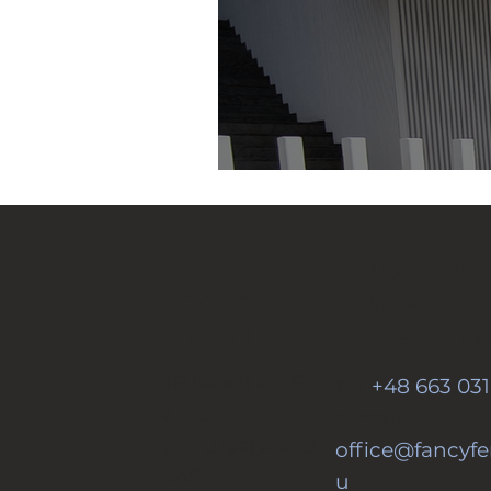
Dołącz do
FANCY
naszej
FENCE
społecznoś
Global
JP Novation Sp.
tel:
+48 663 031
z o.o.
e-mail:
ul. Turystyczna
office@fancyfe
44G
u