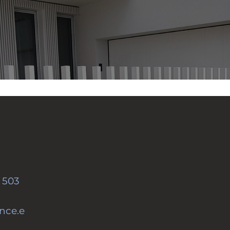
ci
 503
nce.e