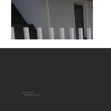
FANCY FENCE Global
JP Novation Sp. z o.o.
ul. Turystyczna 44G
20-207 Lublin
POLAND
Dołącz do naszej społeczności
tel:
+48 663 031 503
e-mail:
office@fancyfence.eu
KRS: 0000491803
Kapitał zakładowy: 66 700 zł