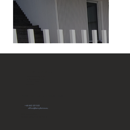
FANCY FENCE Global
JP Novation Sp. z o.o.
ul. Turystyczna 44G
20-207 Lublin
POLAND
Dołącz do naszej społeczności
tel:
+48 663 031 503
e-mail:
office@fancyfence.eu
KRS: 0000491803
Kapitał zakładowy: 66 700 zł