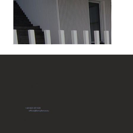
FANCY FENCE Global
JP Novation Sp. z o.o.
ul. Turystyczna 44G
20-207 Lublin
POLAND
Dołącz do naszej społeczności
tel:
+48 663 031 503
e-mail:
office@fancyfence.eu
KRS: 0000491803
Kapitał zakładowy: 66 700 zł