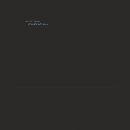
POLAND
Dołącz do naszej społeczności
tel:
+48 663 031 503
e-mail:
office@fancyfence.eu
KRS: 0000491803
Kapitał zakładowy: 66 700 zł
All rights reserved | Copyright 2025