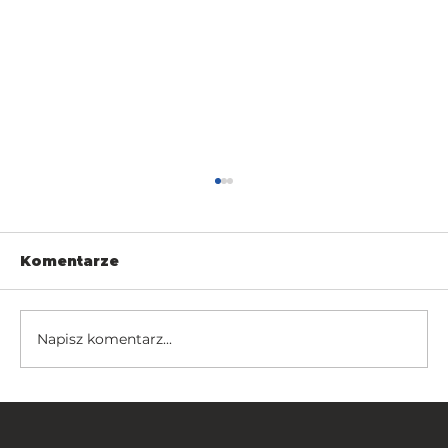
Komentarze
Napisz komentarz...
Bramy wjazdowe jako element
architektury: jak projektować