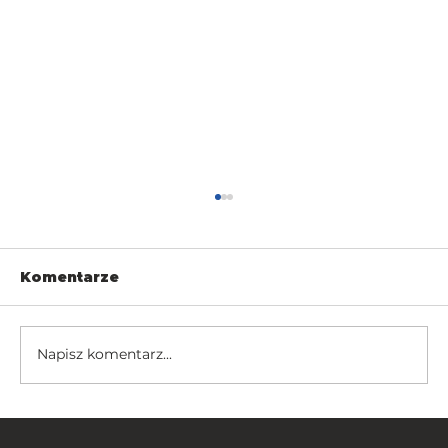
Komentarze
Napisz komentarz...
Fancy Fence z certyfikatem