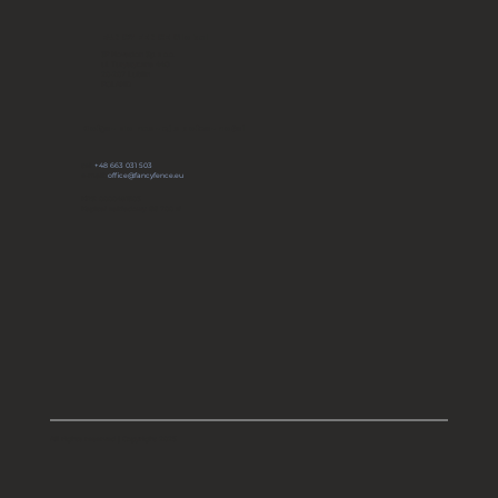
Departamentu Obrony USA
FANCY FENCE Global
JP Novation Sp. z o.o.
ul. Turystyczna 44G
20-207 Lublin
POLAND
Dołącz do naszej społeczności
tel:
+48 663 031 503
e-mail:
office@fancyfence.eu
KRS: 0000491803
Kapitał zakładowy: 66 700 zł
All rights reserved | Copyright 2025