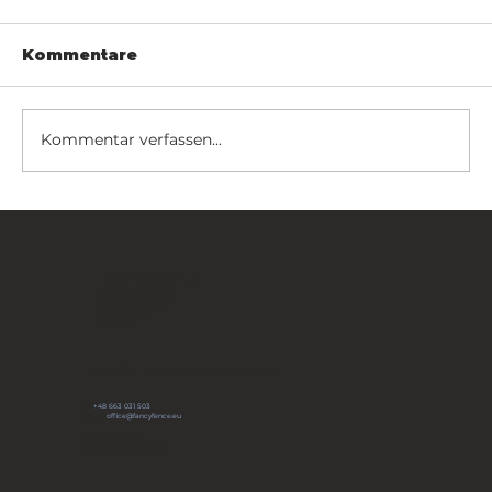
Kommentare
Kommentar verfassen...
Fancy Fence vom US-
Verteidigungsministerium
zertifiziert
FANCY FENCE Global
JP Novation Sp. z o.o.
ul. Turystyczna 44G
20-207 Lublin
POLAND
Treten Sie unserer Gemeinschaft bei:
tel:
+48 663 031 503
e-mail:
office@fancyfence.eu
KRS: 0000491803
Aktienkapital: 66 700 zł