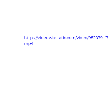
https://video.wixstatic.com/video/982079_f
mp4