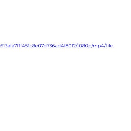
7613afa7f1f451c8e07d736ad4f80f2/1080p/mp4/file.