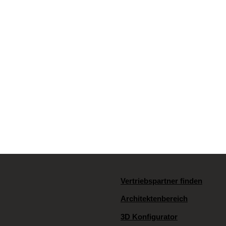
hr
Vertriebspartner finden
Architektenbereich
3D Konfigurator