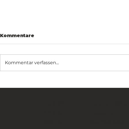
Kommentare
Kommentar verfassen...
Fancy Fence im Projekt
Fancy Fe
der
Verteidi
Kreuzfahrtterminals in
zertifizie
Frankreich
Treten Sie
FANCY
unserer
FENCE
Gemeinsch
Global