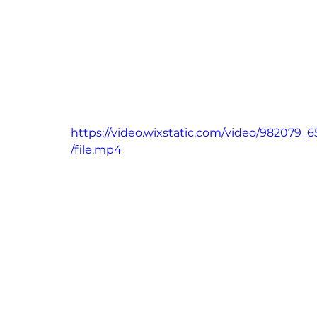
https://video.wixstatic.com/video/98207
/file.mp4