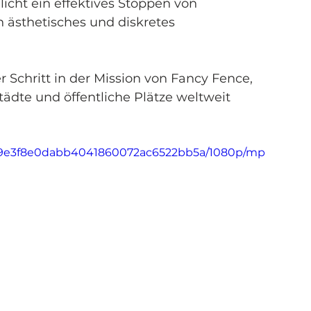
icht ein effektives Stoppen von 
n ästhetisches und diskretes 
er Schritt in der Mission von Fancy Fence, 
ädte und öffentliche Plätze weltweit 
9_c9e3f8e0dabb4041860072ac6522bb5a/1080p/mp