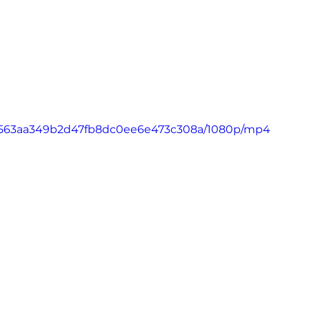
9_6563aa349b2d47fb8dc0ee6e473c308a/1080p/mp4