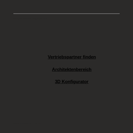
All rights reserved | Copyright 2025
Vertriebspartner finden
Architektenbereich
3D Konfigurator
Datenschutzerklärung
DSGVO