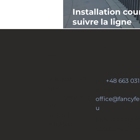
Installation cou
suivre la ligne
organique d’un
propriété à Me
Rejoignez
FANCY
notre
FENCE
communau
Global
JP Novation Sp.
tel:
+48 663 031
z o.o.
e-mail:
ul. Turystyczna
office@fancyfe
44G
u
20-207 Lublin
KRS: 00004918
POLAND
Capital social: 
zł