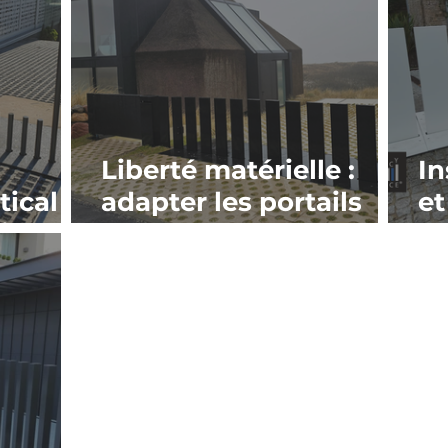
espace limité
Liberté matérielle :
In
ical
adapter les portails
et
ical
rétractables à toute
de
?
architecture