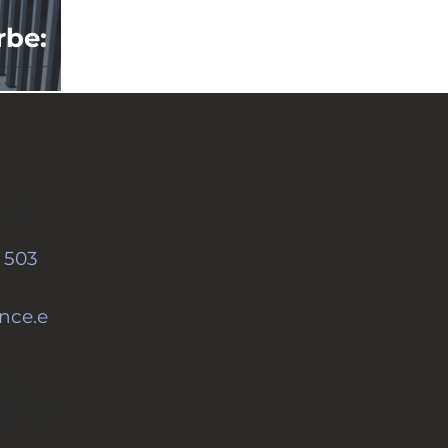
rbe:
e
lbourne
té:
 503
nce.e
03
66 700