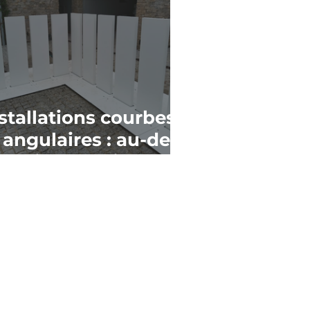
stallations courbes
 angulaires : au-delà
 la ligne droite