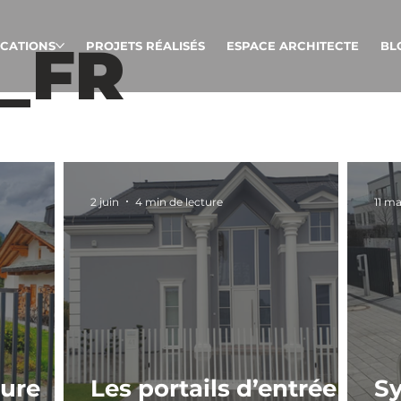
_FR
ICATIONS
PROJETS RÉALISÉS
ESPACE ARCHITECTE
BL
2 juin
4 min de lecture
11 ma
ture
Les portails d’entrée
Sy