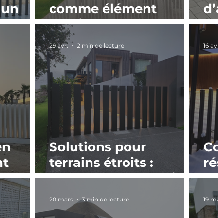
 un
comme élément
d’
el
architectural :
F
comment concevoir
l
29 avr.
2 min de lecture
16 av
l’entrée d’une
ur
propriété premium?
en
Solutions pour
Co
nt
terrains étroits :
ré
cès
comment concevoir
Po
 ?
une entrée
ne
20 mars
3 min de lecture
19 m
fonctionnelle dans un
a