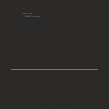
Dołącz do naszej społeczności
tel:
+48 663 031 503
e-mail:
office@fancyfence.eu
KRS: 0000491803
Kapitał zakładowy: 66 700 zł
All rights reserved | Copyright 2025
Znajdź dystrybutora