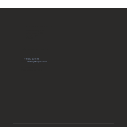
FANCY FENCE Global
JP Novation Sp. z o.o.
ul. Turystyczna 44G
20-207 Lublin
POLAND
Join our community
tel:
+48 663 031 503
e-mail:
office@fancyfence.eu
KRS: 0000491803
Share capital: 66 700 zł